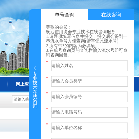
单号查询
在线咨询
尊敬的会员：
欢迎使用协会专业技术在线咨询服务
1.请逐项填写信息并提交，提交后会得到一
串流水单号方便查询(请牢记此流水号)
2.所有带*的内容为必填项。
3.在单号查询页的查询栏输入流水号即可查
询咨询回复。
专
业
技
网上查询
更多
术
在
线
咨
询