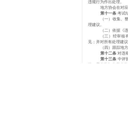
违规行为作出处理。
地方协会在对
第十一条
考试
（一）收集、
理建议。
（二）依据《
（三）经审核
见；并对所有处理建议
（四）跟踪地
第十二条
对违
第十三条
中评
前，应当告知当事人作
第十四条
应试
安管理规定的，由中
处理。
第十五条
考试
列行为的，由地方协会
第十六条
应试
由地方协会作出相应处
第十七条
考试