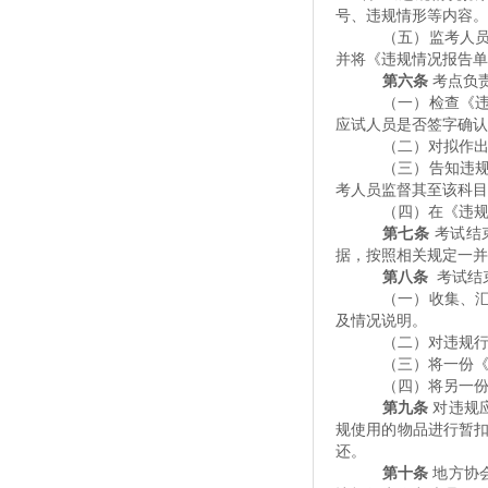
号、违规情形等内容。
（五）监考人
并将《违规情况报告单
第六条
考点负
（一）检查《
应试人员是否签字确认
（二）对拟作
（三）告知违
考人员监督其至该科目
（四）在《违
第七条
考试结
据，按照相关规定一并
第八条
考试结
（一）收集、
及情况说明。
（二）对违规
（三）将一份
（四）将另一
第九条
对违规
规使用的物品进行暂
还。
第十条
地方协