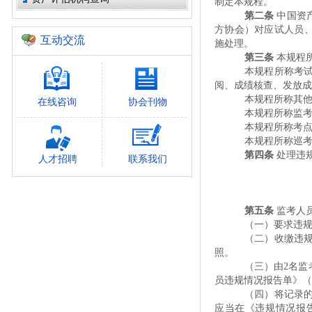
制定本规程。
第二条
中国资
方协会）对应试人员
互动交流
施处理。
第三条
本规程
本规程所称考
阅、成绩核查、发放成
本规程所称
其
在线咨询
协会刊物
本规程所称监
本规程所称考
本规程所称巡
第四条
处理违
人才招聘
联系我们
第五条
监考人
（一）要求违
（二）收缴违
照。
（三）由
2名
员违规情况报告单》（
（四）将记录
应当在《违规情况报