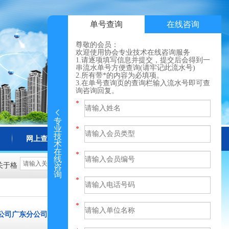
单号查询
在线咨询
尊敬的会员：
欢迎使用协会专业技术在线咨询服务
1.请逐项填写信息并提交，提交后会得到一
串流水单号方便查询(请牢记此流水号)
2.所有带*的内容为必填项。
3.在单号查询页的查询栏输入流水号即可查
询咨询回复。
专
业
技
网上查询
更多
术
在
线
关于格
咨
询
公司广东分公司的备案公告