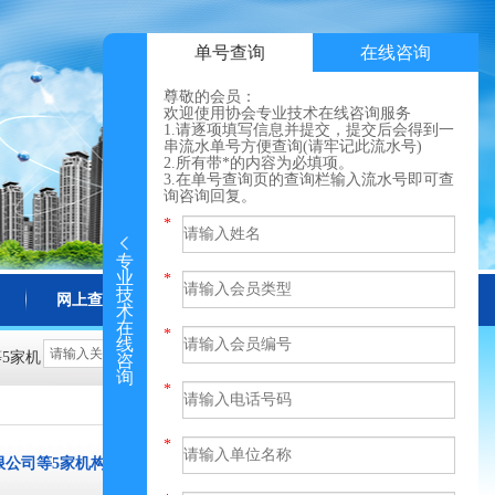
单号查询
在线咨询
尊敬的会员：
欢迎使用协会专业技术在线咨询服务
1.请逐项填写信息并提交，提交后会得到一
串流水单号方便查询(请牢记此流水号)
2.所有带*的内容为必填项。
3.在单号查询页的查询栏输入流水号即可查
询咨询回复。
专
业
技
网上查询
更多
术
在
线
5家机
咨
询
限公司等5家机构的变更备案公告