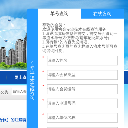
单号查询
在线咨询
尊敬的会员：
欢迎使用协会专业技术在线咨询服务
1.请逐项填写信息并提交，提交后会得到一
串流水单号方便查询(请牢记此流水号)
2.所有带*的内容为必填项。
3.在单号查询页的查询栏输入流水号即可查
询咨询回复。
专
业
技
网上查询
更多
术
在
线
案公告
咨
询
合伙）的注销备案公告