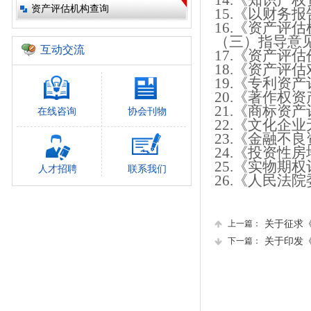
14.
《知识产权
资产评估机构查询
15.
《以财务报
16.《资产评
（三）指导意
互动交流
17.
《资产评估
18.
《资产评估
19.
《专利资产
20.
《著作权资
21.
《商标资产
在线咨询
协会刊物
22.《文化企
23.
《金融不良
24.
《投资性房
25.
《实物期权
人才招聘
联系我们
26.《人民法
上一篇：
关于征求《资
下一篇：
关于印发《人